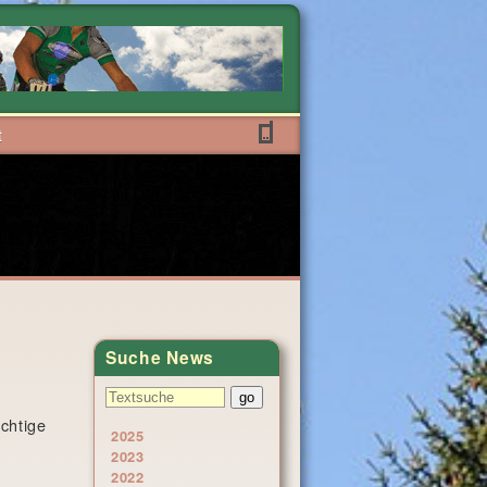
t
Suche News
chtige
2025
2023
2022