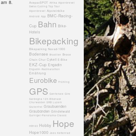
 am 8.
AcepacSPOT
Afrika
Alpenbrevet
Swiss Cycling Top Tour
Alpsteinbike
Alpenbrevet
BMC-Racing-
Android
App
Bahn
Cup
Bike-
Hotels
Bikepacking
Bikepacking Navad-1000
Bodensee
Brose
Brasilien
Cykell
Chain
Chur
E-Bike
EKZ-Cup
Engadin
Engadin-Radmarathon
Ernährung
Eurobike
Frühling
GPS
Genfersee
Giro
Sardegna 12h-Bikerace
Churwalden SRB Luzern
Graubuenden
Glutenfrei
Graubünden
Grindelwald
Gurnigel-Panorama-Classic
Hope
Hobby
HB160
Hope1000
Joes
Kettenrad