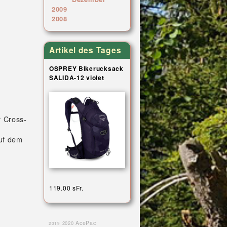
2009
2008
Artikel des Tages
OSPREY Bikerucksack
SALIDA-12 violet
r Cross-
auf dem
119.00 sFr.
AcePac
2020
2019