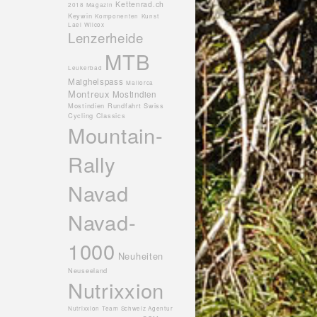
Kettenrad.ch
2018 Magazin
Keywin
Komponenten
Kunst
Lael Wilcox
Lenzerheide
MTB
Leukerbad
Maighelspass
Mallorca
Montreux
Mostindien
Mostindien Rundfahrt Swiss
Cycling Classics
Mountain-
Rally
Navad
Navad-
1000
Neuheiten
Neuseeland
Nutrixxion
Nutrixxion Team Schweiz Agentur