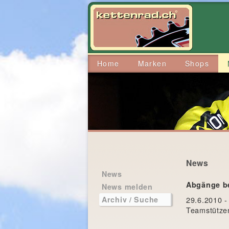
Home
Marken
Shops
News
News
Abgänge be
News melden
29.6.2010 -
Archiv / Suche
Teamstützen