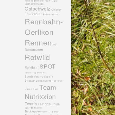
OSM
Felix Jedermann-Team
OpenStreetMaps
Ostschweiz
Outdoor
Posi-XXGPS
Radmarathon
Rennbahn-
Oerlikon
Rennen
Rio
Romanshorn
Rotwild
SPOT
Rundfahrt
Sauser
Sporthotel
Sportnahrung
Stealth
Strasse
Swiss-Cycling-Top-Tour
Team-
Swiss-Epic
Nutrixxion
Tessin
Testride
Thule
Tour de France
Trackleaders.com
Trailbau