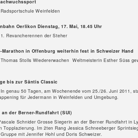
Nachwuchssport
 Radsportschule Weinfelden
nbahn Oerlikon Dienstag, 17. Mai, 18.45 Uhr
 1. Revancherennen der Steher
-Marathon in Offenburg weiterhin fest in Schweizer Hand
 Thomas Stolls Wiedererwachen  Weltmeisterin Esther Süss ge
ge bis zur Säntis Classic
 In genau 50 Tagen, am Wochenende vom 25./26. Juni 2011, sta
appening für Jedermann in Weinfelden und Umgebung.
 an der Berner-Rundfahrt (SUI)
Pascale Schnider Grosse Siegerin an der Berner Rundfahrt in L
n Topplazierung. Im 2ten Rang Jessica Schneeberger Sprintsie
r Gruppe mit Jennifer Hohl und Doris Schweizer.