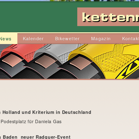
News
Kalender
Bikewetter
Magazin
Kontak
n Holland und Kriterium in Deutschland
 Podestplatz für Daniela Gas
 Baden  neuer Radquer-Event