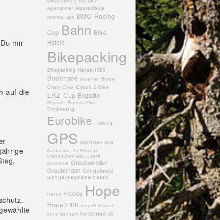
Swiss Cycling Top Tour
Alpsteinbike
Alpenbrevet
BMC-Racing-
Android
App
Bahn
Cup
Bike-
 Du mir
Hotels
Bikepacking
Bikepacking Navad-1000
Bodensee
Brose
Brasilien
Cykell
Chain
Chur
E-Bike
h auf die
EKZ-Cup
Engadin
Engadin-Radmarathon
Ernährung
Eurobike
Frühling
GPS
er
Genfersee
Giro
jährige
Sardegna 12h-Bikerace
Churwalden SRB Luzern
Sieg.
Graubuenden
Glutenfrei
Graubünden
Grindelwald
Gurnigel-Panorama-Classic
Hope
Hobby
HB160
schutz.
Hope1000
Joes
Kettenrad
sgewählte
Kettenrad.ch
2018 Magazin