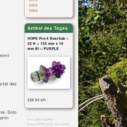
2009
2008
Artikel des Tages
HOPE Pro-4 Rearhub ::
32 H :: 135 mm x 10
mm BI :: PURPLE
winnt
rtet das
329.00 sFr.
yss, Solo
gerin
AcePac
2020
2019
AcepacSPOT
Afrika
Alpenbrevet