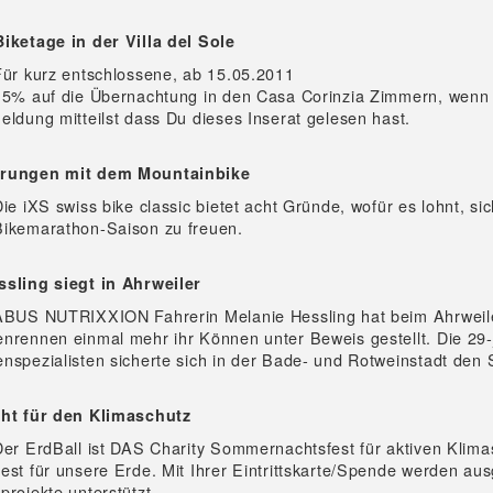
iketage in der Villa del Sole
Für kurz entschlossene, ab 15.05.2011
15% auf die Übernachtung in den Casa Corinzia Zimmern, wenn
eldung mitteilst dass Du dieses Inserat gelesen hast.
hrungen mit dem Mountainbike
ie iXS swiss bike classic bietet acht Gründe, wofür es lohnt, sic
ikemarathon-Saison zu freuen.
sling siegt in Ahrweiler
 ABUS NUTRIXXION Fahrerin Melanie Hessling hat beim Ahrweil
nrennen einmal mehr ihr Können unter Beweis gestellt. Die 29-
nspezialisten sicherte sich in der Bade- und Rotweinstadt den 
cht für den Klimaschutz
Der ErdBall ist DAS Charity Sommernachtsfest für aktiven Klima
est für unsere Erde. Mit Ihrer Eintrittskarte/Spende werden au
projekte unterstützt.