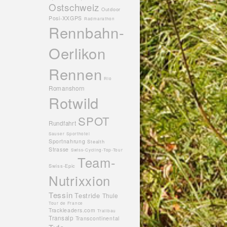
Ostschweiz
Outdoor
Posi-XXGPS
Radmarathon
Rennbahn-
Oerlikon
Rennen
Rio
Romanshorn
Rotwild
SPOT
Rundfahrt
Sauser
Sporthotel
Sportnahrung
Stealth
Strasse
Swiss-Cycling-Top-Tour
Team-
Swiss-Epic
Nutrixxion
Tessin
Testride
Thule
Tour de France
Trackleaders.com
Trailbau
Transalp
Transcontinental