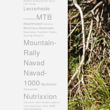
Keywin
Komponenten
Kunst
Lael Wilcox
Lenzerheide
MTB
Leukerbad
Maighelspass
Mallorca
Montreux
Mostindien
Mostindien Rundfahrt Swiss
Cycling Classics
Mountain-
Rally
Navad
Navad-
1000
Neuheiten
Neuseeland
Nutrixxion
Nutrixxion Team Schweiz Agentur
OSM
Felix Jedermann-Team
OpenStreetMaps