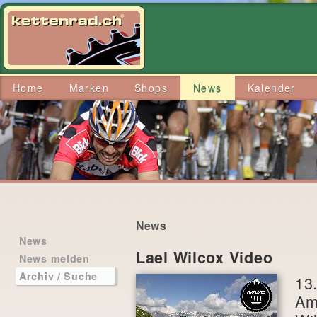
Home
Marken
Shops
News
Kalender
News
News
Lael Wilcox Video
News melden
Archiv / Suche
13
Am