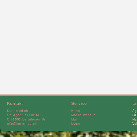
Kontakt
Service
L
Kettenrad.ch
Home
Ag
c/o Agentur Felix AG
Mobile Website
GP
CH-9553 Bettwiesen TG
Mail
Na
info@kettenrad.ch
Login
Ve