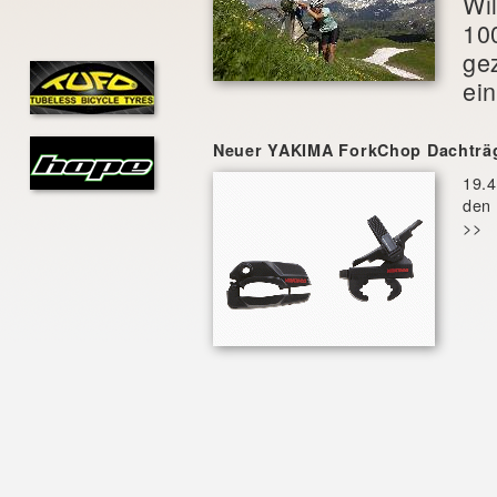
Wi
10
gez
ein
Neuer YAKIMA ForkChop Dachträ
19.
den 
>>