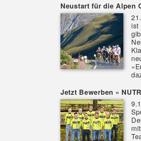
Neustart für die Alpen
21
is
gi
Ne
Kl
neu
«E
da
Jetzt Bewerben » NUT
9.
Sp
De
mi
Te