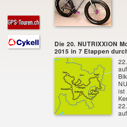
Die 20. NUTRIXXION Mo
2015 in 7 Etappen dur
22
au
Bi
NU
ist
Ke
22
auf