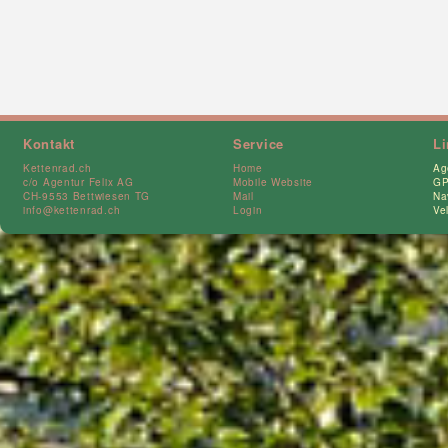
Kontakt
Service
L
Kettenrad.ch
Home
Ag
c/o Agentur Felix AG
Mobile Website
GP
CH-9553 Bettwiesen TG
Mail
Na
info@kettenrad.ch
Login
Ve