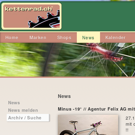
Home
Marken
Shops
News
Kalender
News
News
Minus -19° // Agentur Felix AG mi
News melden
27.1
Archiv / Suche
mit 
!!