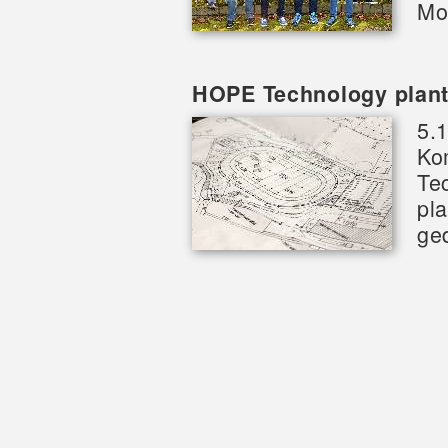
Mo
HOPE Technology plan
5.1
Ko
Te
pl
ge