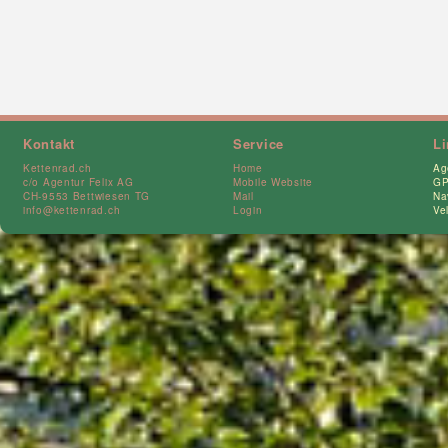
Kontakt
Service
L
Kettenrad.ch
Home
Ag
c/o Agentur Felix AG
Mobile Website
GP
CH-9553 Bettwiesen TG
Mail
Na
info@kettenrad.ch
Login
Ve