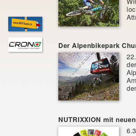
Wi
lo
At
Der Alpenbikepark Chur
22
de
Al
Am 
de
NUTRIXXION mit neuen
6.