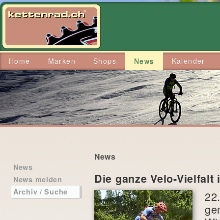
Home
Marken
Shops
News
Kalender
News
News
Die ganze Velo-Vielfalt 
News melden
Archiv / Suche
22.
ge