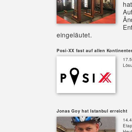
hat
Au
Än
En
eingeläutet.
Posi-XX fast auf allen Kontinente
17.5
Lösu
Jonas Goy hat Istanbul erreicht
14.4
Etap
Heut