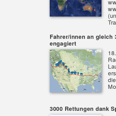
ww
ww
(u
Tr
Fahrer/innen an gleich
engagiert
18.
Ra
La
er
di
Mo
3000 Rettungen dank S