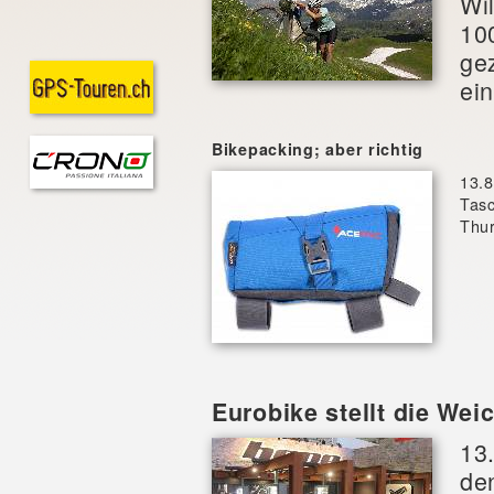
Wi
10
gez
ein
Bikepacking; aber richtig
13.
Tasc
Thur
Eurobike stellt die Wei
13
de