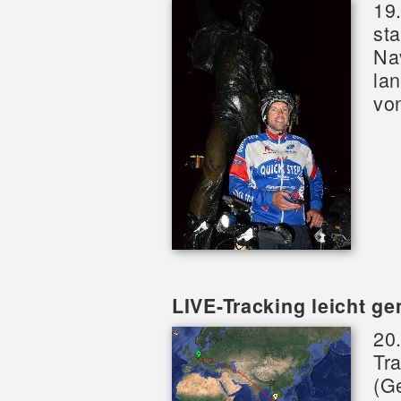
19
st
Na
la
vo
LIVE-Tracking leicht g
20
Tra
(G