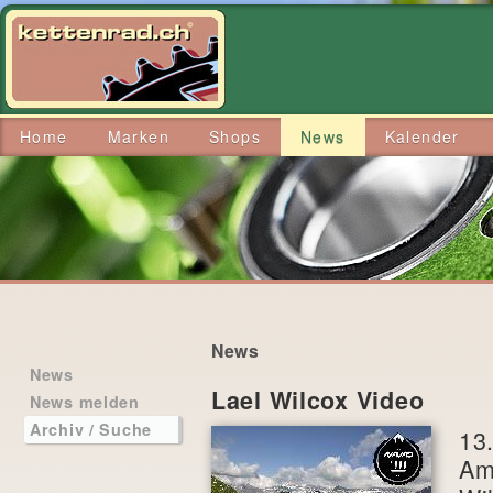
Home
Marken
Shops
News
Kalender
News
News
Lael Wilcox Video
News melden
Archiv / Suche
13
Am