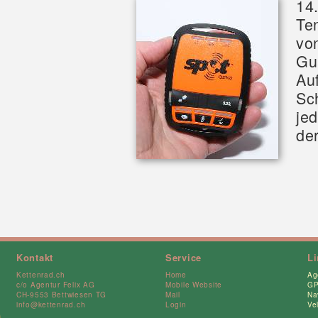
14
Te
vo
Gu
Au
Sc
je
de
Kontakt
Service
L
Kettenrad.ch
Home
Ag
c/o Agentur Felix AG
Mobile Website
GP
CH-9553 Bettwiesen TG
Mail
Na
info@kettenrad.ch
Login
Ve