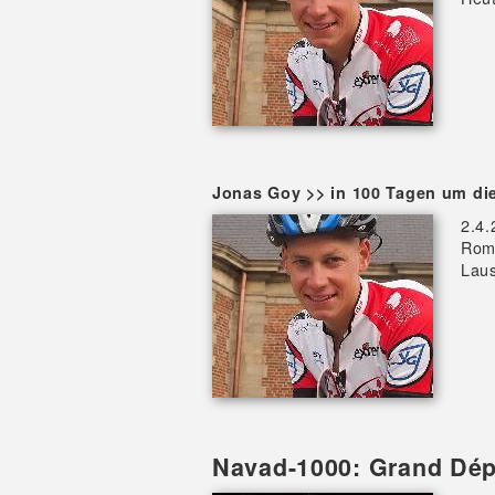
Jonas Goy >> in 100 Tagen um di
2.4.
Rom
Lau
Navad-1000: Grand Dép