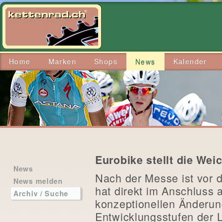
Home
Marken
Shops
News
Kalender
Eurobike stellt die Wei
News
Nach der Messe ist vor
News melden
hat direkt im Anschluss 
Archiv / Suche
konzeptionellen Änderun
Entwicklungsstufen der L