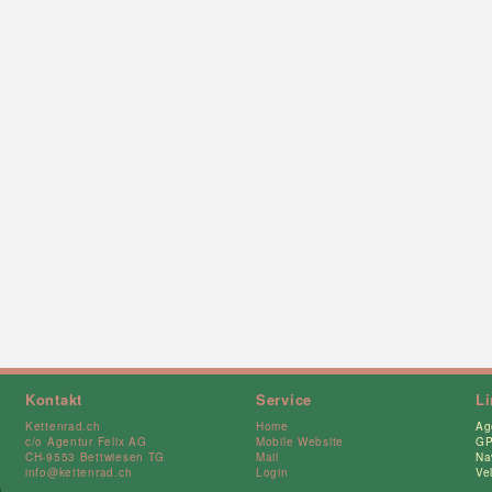
Kontakt
Service
L
Kettenrad.ch
Home
Ag
c/o Agentur Felix AG
Mobile Website
GP
CH-9553 Bettwiesen TG
Mail
Na
info@kettenrad.ch
Login
Ve