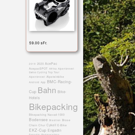
59.00 sFr.
AcePac
2020
2019
AcepacSPOT
Afrika
Alpenbrevet
Swiss Cycling Top Tour
Alpsteinbike
Alpenbrevet
BMC-Racing-
Android
App
Bahn
Cup
Bike-
Hotels
Bikepacking
Bikepacking Navad-1000
Bodensee
Brose
Brasilien
Cykell
Chain
Chur
E-Bike
EKZ-Cup
Engadin
Engadin-Radmarathon