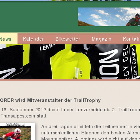
News
Kalender
Bikewetter
Magazin
Kontak
RER wird Mitveranstalter der TrailTrophy
 16. September 2012 findet in der Lenzerheide die 2. TrailTrop
Transalpes.com statt.
An drei Tagen ermitteln die Teilnehmer in vie
unterschiedlichen Etappen den besten Allro
Mountainbiker. Allerdings wird nicht auf de