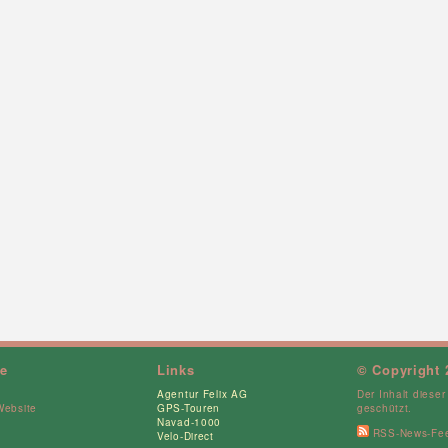
ce
Links
© Copyright 
Agentur Felix AG
Der Inhalt dieser
Website
GPS-Touren
geschützt.
Navad-1000
RSS-News-Fe
Velo-Direct