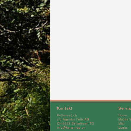
Kontakt
Servi
Kettenrad.ch
Home
c/o Agentur Felix AG
Mobile 
CH-9553 Bettwiesen TG
Mail
info@kettenrad.ch
Login