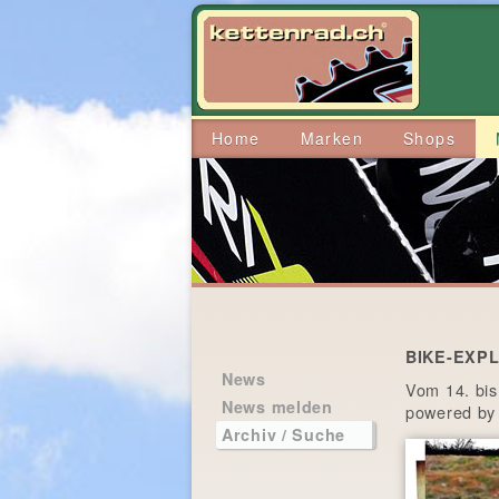
Home
Marken
Shops
BIKE-EXPLO
News
Vom 14. bis
News melden
powered by 
Archiv / Suche