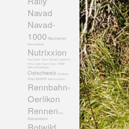
Rally
Navad
Navad-
1000
Neuheiten
Neuseeland
Nutrixxion
Nutrixxion Team Schweiz Agentur
OSM
Felix Jedermann-Team
OpenStreetMaps
Ostschweiz
Outdoor
Posi-XXGPS
Radmarathon
Rennbahn-
Oerlikon
Rennen
Rio
Romanshorn
Rotwild