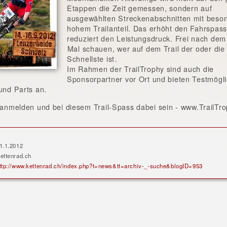
Etappen die Zeit gemessen, sondern auf
ausgewählten Streckenabschnitten mit beso
hohem Trailanteil. Das erhöht den Fahrspas
reduziert den Leistungsdruck. Frei nach dem
Mal schauen, wer auf dem Trail der oder die
Schnellste ist.
Im Rahmen der TrailTrophy sind auch die
Sponsorpartner vor Ort und bieten Testmögli
 und Parts an.
t anmelden und bei diesem Trail-Spass dabei sein - www.TrailTr
1.1.2012
ettenrad.ch
ttp://www.kettenrad.ch/index.php?t=news&tt=archiv-_-suche&blogID=953