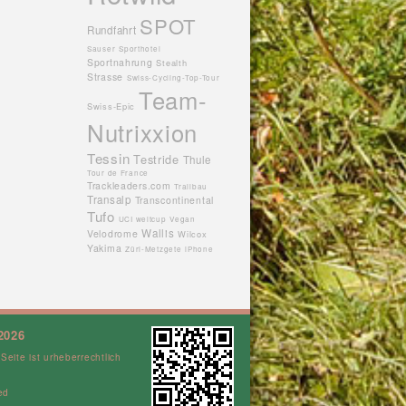
SPOT
Rundfahrt
Sauser
Sporthotel
Sportnahrung
Stealth
Strasse
Swiss-Cycling-Top-Tour
Team-
Swiss-Epic
Nutrixxion
Tessin
Testride
Thule
Tour de France
Trackleaders.com
Trailbau
Transalp
Transcontinental
Tufo
UCI weltcup
Vegan
Wallis
Velodrome
Wilcox
Yakima
Züri-Metzgete
iPhone
2026
 Seite ist urheberrechtlich
ed