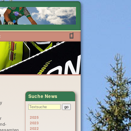
t
Suche News
hy
2025
r
2023
und-
2022
n gesamten