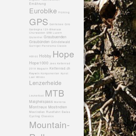
Ernährung
Eurobike
Frühling
GPS
Genfersee
Giro
Sardegna 12h-Bikerace
Churwalden SRB Luzern
Graubuenden
Glutenfrei
Graubünden
Grindelwald
Gurnigel-Panorama-Classic
Hope
Hobby
HB160
Hope1000
Joes
Kettenrad
Kettenrad.ch
2018 Magazin
Keywin
Komponenten
Kunst
Lael Wilcox
Lenzerheide
MTB
Leukerbad
Maighelspass
Mallorca
Montreux
Mostindien
Mostindien Rundfahrt Swiss
Cycling Classics
Mountain-