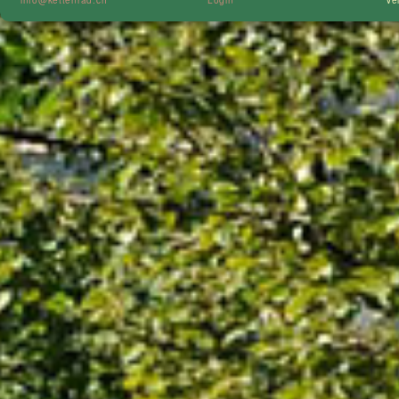
info@kettenrad.ch
Login
Ve