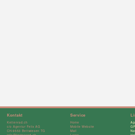
Kontakt
Service
L
Kettenrad.ch
Home
Ag
c/o Agentur Felix AG
Mobile Website
GP
CH-9553 Bettwiesen TG
Mail
Na