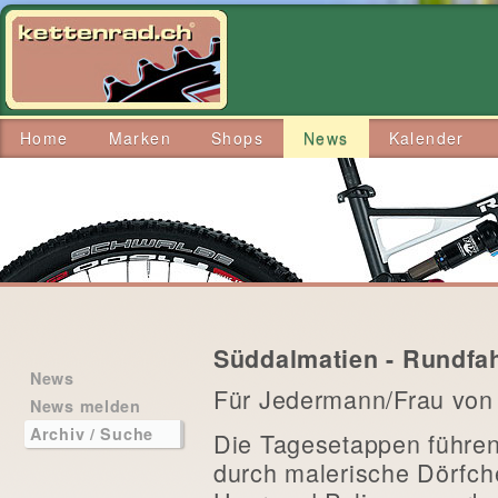
Home
Marken
Shops
News
Kalender
Süddalmatien - Rundfah
News
Für Jedermann/Frau von 
News melden
Archiv / Suche
Die Tagesetappen führen
durch malerische Dörfche