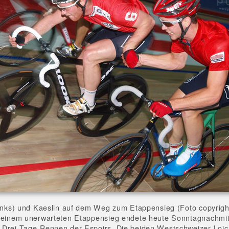
links) und Kaeslin auf dem Weg zum Etappensieg (Foto copyrigh
 einem unerwarteten Etappensieg endete heute Sonntagnachmi
Drei-Tage-Rennen der Espoirs. Die beiden Westschweizer Loic