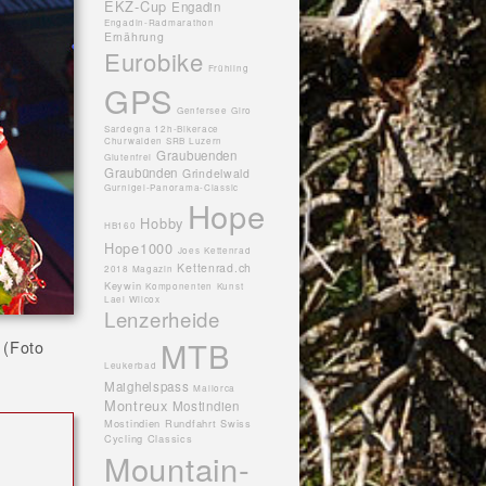
EKZ-Cup
Engadin
Engadin-Radmarathon
Ernährung
Eurobike
Frühling
GPS
Genfersee
Giro
Sardegna 12h-Bikerace
Churwalden SRB Luzern
Graubuenden
Glutenfrei
Graubünden
Grindelwald
Gurnigel-Panorama-Classic
Hope
Hobby
HB160
Hope1000
Joes
Kettenrad
Kettenrad.ch
2018 Magazin
Keywin
Komponenten
Kunst
Lael Wilcox
Lenzerheide
MTB
 (Foto
Leukerbad
Maighelspass
Mallorca
Montreux
Mostindien
Mostindien Rundfahrt Swiss
Cycling Classics
Mountain-