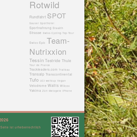
Rotwild
SPOT
Rundfahrt
Sauser
Sporthotel
Sportnahrung
Stealth
Strasse
Swiss-Cycling-Top-Tour
Team-
Swiss-Epic
Nutrixxion
Tessin
Testride
Thule
Tour de France
Trackleaders.com
Trailbau
Transalp
Transcontinental
Tufo
UCI weltcup
Vegan
Wallis
Velodrome
Wilcox
Yakima
Züri-Metzgete
iPhone
2026
 Seite ist urheberrechtlich