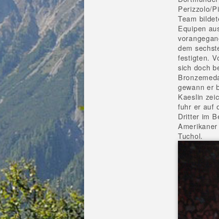
Perizzolo/P
Team bildet
Equipen aus
vorangegang
dem sechste
festigten. 
sich doch b
Bronzemedai
gewann er b
Kaeslin zei
fuhr er auf
Dritter im 
Amerikaner 
Tuchol.