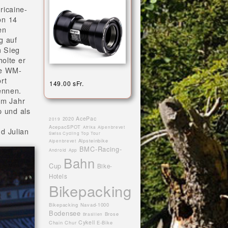
ricaine-
on 14
en
g auf
m Sieg
holte er
ne WM-
rt
149.00 sFr.
ennen.
em Jahr
p und als
AcePac
2020
2019
AcepacSPOT
Afrika
Alpenbrevet
d Julian
Swiss Cycling Top Tour
Alpsteinbike
Alpenbrevet
BMC-Racing-
Android
App
Bahn
Cup
Bike-
Hotels
Bikepacking
Bikepacking Navad-1000
Bodensee
Brose
Brasilien
Cykell
Chain
Chur
E-Bike