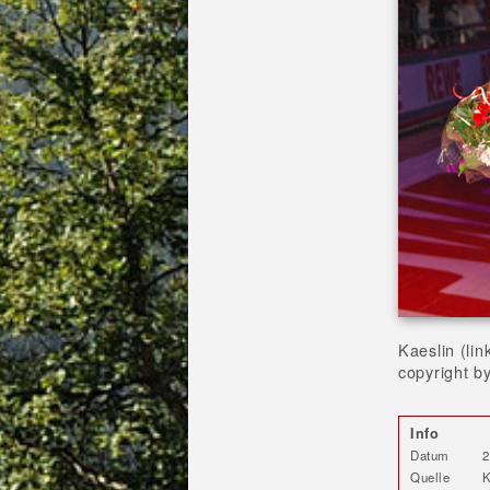
Kaeslin (li
copyright b
Info
Datum
2
Quelle
K