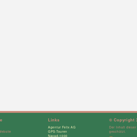
ce
Links
© Copyright 
Agentur Felix AG
Der Inhalt dieser
Website
GPS-Touren
geschützt.
Navad-1000