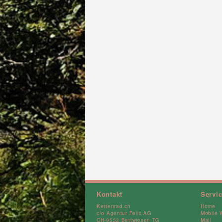
Kontakt
Servi
Kettenrad.ch
Home
c/o Agentur Felix AG
Mobile 
CH-9553 Bettwiesen TG
Mail