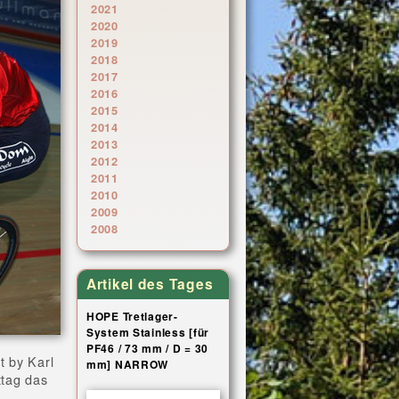
2021
2020
2019
2018
2017
2016
2015
2014
2013
2012
2011
2010
2009
2008
Artikel des Tages
HOPE Tretlager-
System Stainless [für
PF46 / 73 mm / D = 30
t by Karl
mm] NARROW
ttag das