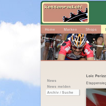
Home
Marken
Shops
Loic Periz
News
Etappensieg
News melden
Archiv / Suche