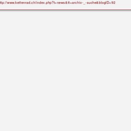
ttp://www.kettenrad.ch/index.php?t=news&tt=archiv-_-suche&blogID=92