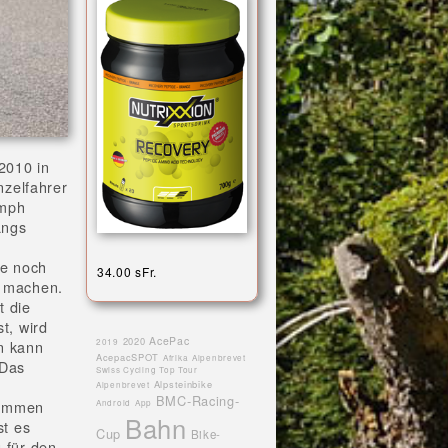
2010 in
nzelfahrer
umph
angs
te noch
34.00 sFr.
t machen.
t die
t, wird
AcePac
2020
2019
n kann
AcepacSPOT
Afrika
Alpenbrevet
 Das
Swiss Cycling Top Tour
Alpsteinbike
Alpenbrevet
BMC-Racing-
kommen
Android
App
Bahn
st es
Cup
Bike-
g für den