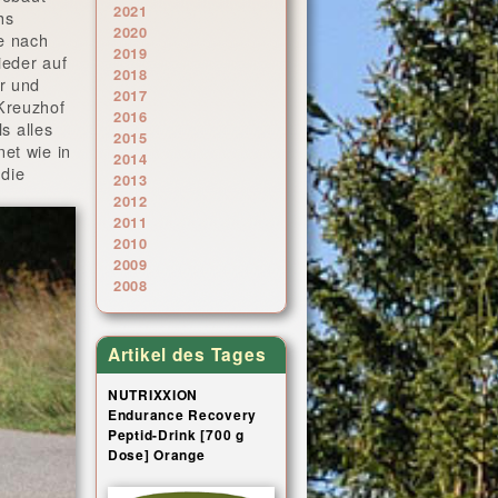
2021
hs
2020
se nach
2019
ieder auf
2018
r und
2017
Kreuzhof
2016
s alles
2015
et wie in
2014
 die
2013
2012
2011
2010
2009
2008
Artikel des Tages
NUTRIXXION
Endurance Recovery
Peptid-Drink [700 g
Dose] Orange