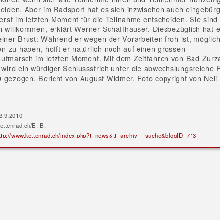
heiden. Aber im Radsport hat es sich inzwischen auch eingebürg
 erst im letzten Moment für die Teilnahme entscheiden. Sie sind 
h willkommen, erklärt Werner Schaffhauser. Diesbezüglich hat e
einer Brust: Während er wegen der Vorarbeiten froh ist, möglich
 zu haben, hofft er natürlich noch auf einen grossen
ufmarsch im letzten Moment. Mit dem Zeitfahren von Bad Zurz
t wird ein würdiger Schlussstrich unter die abwechslungsreiche 
 gezogen. Bericht von August Widmer, Foto copyright von Nel
3.9.2010
ettenrad.ch/E. B.
ttp://www.kettenrad.ch/index.php?t=news&tt=archiv-_-suche&blogID=713