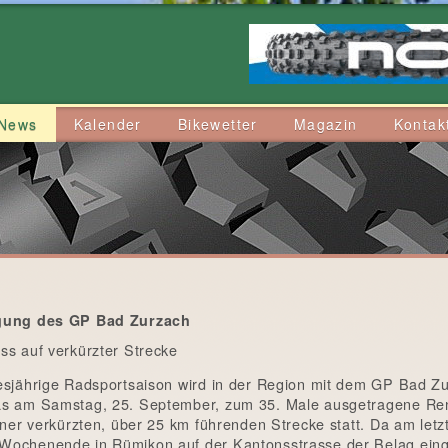
News
Kalender
Bikewetter
Magazin
Kontak
gung des GP Bad Zurzach
ss auf verkürzter Strecke
esjährige Radsportsaison wird in der Region mit dem GP Bad Z
as am Samstag, 25. September, zum 35. Male ausgetragene R
einer verkürzten, über 25 km führenden Strecke statt. Da am letz
Wochenende in Rümikon auf der Kantonsstrasse der Belag ein