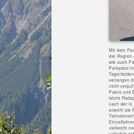
Mit dem Pa
der Region 
wie auch P
Parkplatz i
Tegerfelden
verlangen d
nicht verpu
Paare und E
letzte Radsp
nach der in
sowohl als 
Teilnehmerf
Einzelfahr
vielleicht n
natürlich s