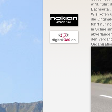
wird, führt
Bachsertal.
Wislikofen 
die Origina
führt nur n
in Schneisi
abverlangen
den vergang
Organisatio