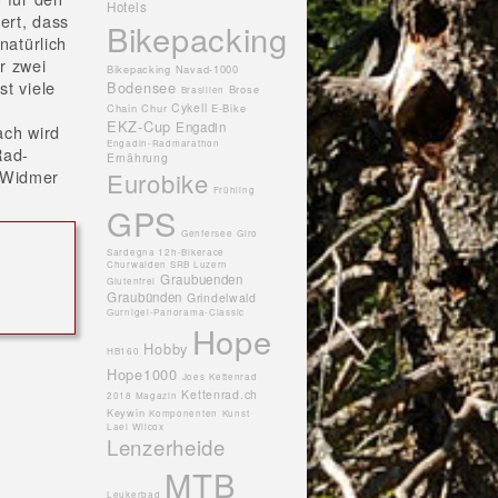
Hotels
ert, dass
Bikepacking
natürlich
r zwei
Bikepacking Navad-1000
st viele
Bodensee
Brose
Brasilien
Cykell
Chain
Chur
E-Bike
EKZ-Cup
Engadin
ach wird
Engadin-Radmarathon
Rad-
Ernährung
i Widmer
Eurobike
Frühling
GPS
Genfersee
Giro
Sardegna 12h-Bikerace
Churwalden SRB Luzern
Graubuenden
Glutenfrei
Graubünden
Grindelwald
Gurnigel-Panorama-Classic
Hope
Hobby
HB160
Hope1000
Joes
Kettenrad
Kettenrad.ch
2018 Magazin
Keywin
Komponenten
Kunst
Lael Wilcox
Lenzerheide
MTB
Leukerbad