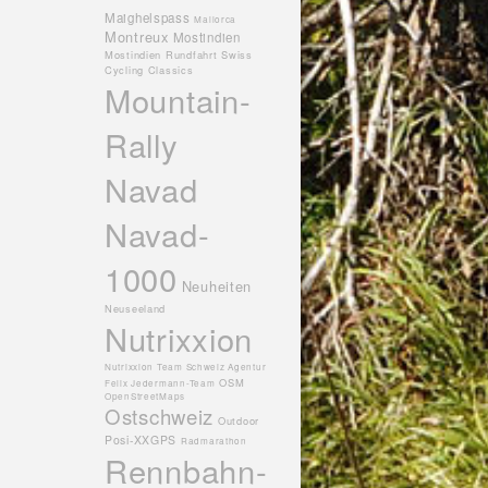
Maighelspass
Mallorca
Montreux
Mostindien
Mostindien Rundfahrt Swiss
Cycling Classics
Mountain-
Rally
Navad
Navad-
1000
Neuheiten
Neuseeland
Nutrixxion
Nutrixxion Team Schweiz Agentur
OSM
Felix Jedermann-Team
OpenStreetMaps
Ostschweiz
Outdoor
Posi-XXGPS
Radmarathon
Rennbahn-