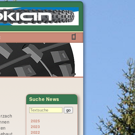
t
Suche News
urzach
2025
ennen
2023
ten
2022
gebaut