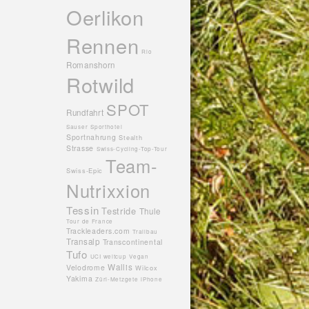
Oerlikon
Rennen
Rio
Romanshorn
Rotwild
SPOT
Rundfahrt
Sauser
Sporthotel
Sportnahrung
Stealth
Strasse
Swiss-Cycling-Top-Tour
Team-
Swiss-Epic
Nutrixxion
Tessin
Testride
Thule
Tour de France
Trackleaders.com
Trailbau
Transalp
Transcontinental
Tufo
UCI weltcup
Vegan
Wallis
Velodrome
Wilcox
Yakima
Züri-Metzgete
iPhone