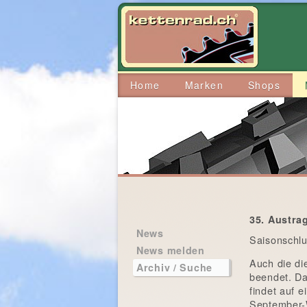
Home
Marken
Shops
35. Austra
News
Saisonschlu
News melden
Auch die di
Archiv / Suche
beendet. D
findet auf 
September-