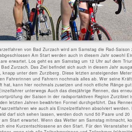
arzetfahren von Bad Zurzach wird am Samstag die Rad-Saison 
abgeschlossen Am Start werden auch in diesem Jahr sowohl Ei
aare erwartet. Los geht es am Samstag um 12 Uhr auf dem Tri
n Bad Zurzach. Das Ziel befindet sich auch in diesem Jahr ausg
, knapp unter dem Zurziberg. Diese letzten ansteigenden Meter
en Fahrerinnen und Fahrern nochmals alles ab. Wer seine Kräf
fft hat, kann hier nochmals zusetzen und noch etliche Ränge gu
inzelfahrer unterwegs Auch das diesjährige Rennen, das erneu
ortprüfung der Saison in der radsportaktiven Region Zurzibiet is
 den letzten Jahren bewährten Formel durchgeführt. Das Renne
Paarzeitfahren wie auch als Einzelzeitfahren absolviert werden.
eld darf sich sehen lassen, werden doch rund 50 Paare und 20
er am Start erwartet. Wenn das Wetter am Samstag mitmacht, 
och eine Kurzentschlossene an den Start. Für den Veranstalter i
chöner, wenn sich alle Teilnehmerinnen und Teilnehmer frühzeiti