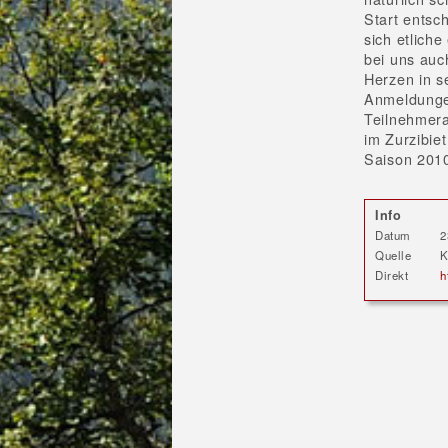
Start entsc
sich etliche
bei uns auc
Herzen in s
Anmeldungen
Teilnehmera
im Zurzibie
Saison 2010
Info
Datum
2
Quelle
K
Direkt
h