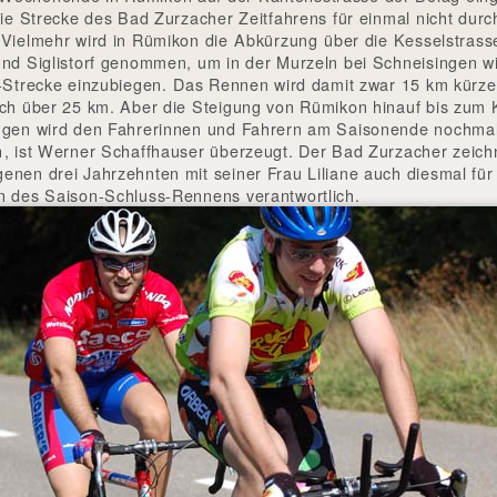
 die Strecke des Bad Zurzacher Zeitfahrens für einmal nicht durc
 Vielmehr wird in Rümikon die Abkürzung über die Kesselstras
und Siglistorf genommen, um in der Murzeln bei Schneisingen w
l-Strecke einzubiegen. Das Rennen wird damit zwar 15 km kürze
och über 25 km. Aber die Steigung von Rümikon hinauf bis zum 
ngen wird den Fahrerinnen und Fahrern am Saisonende nochmal
, ist Werner Schaffhauser überzeugt. Der Bad Zurzacher zeichn
enen drei Jahrzehnten mit seiner Frau Liliane auch diesmal für
n des Saison-Schluss-Rennens verantwortlich.