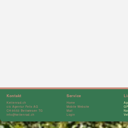
Kontakt
Service
L
Kettenrad.ch
Home
Ag
c/o Agentur Felix AG
Mobile Website
GP
CH-9553 Bettwiesen TG
Mail
Na
info@kettenrad.ch
Login
Ve