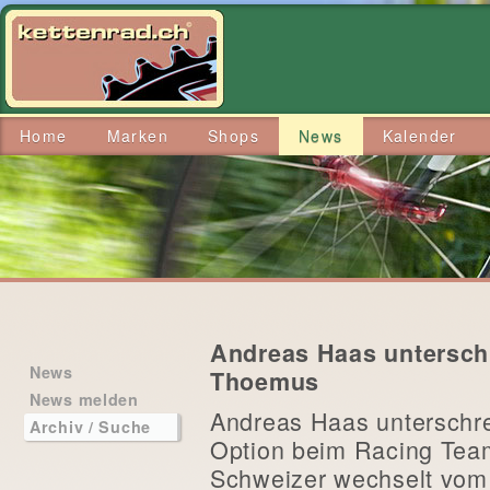
Home
Marken
Shops
News
Kalender
Andreas Haas untersch
News
Thoemus
News melden
Andreas Haas unterschrei
Archiv / Suche
Option beim Racing Tea
Schweizer wechselt vom