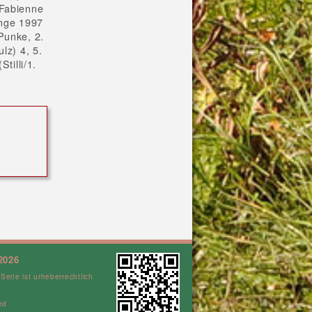
 Fabienne
änge 1997
Punke, 2.
lz) 4, 5.
tilli/1.
2026
 Seite ist urheberrechtlich
ed