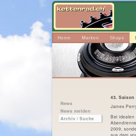
Home
Marken
Shops
43. Saison
News
James Perry
News melden
Bei idealen
Archiv / Suche
Abendrennen
2009, sonde
aus dem vom