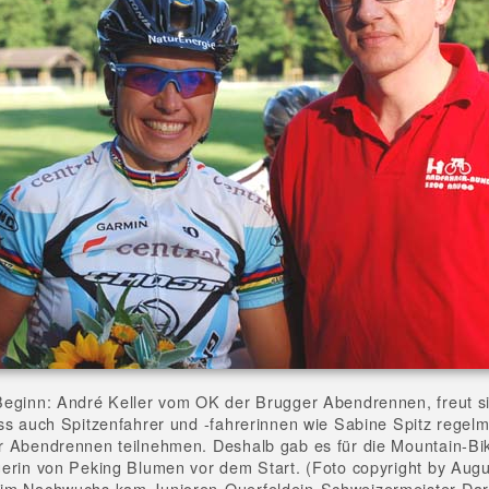
eginn: André Keller vom OK der Brugger Abendrennen, freut s
ss auch Spitzenfahrer und -fahrerinnen wie Sabine Spitz regel
 Abendrennen teilnehmen. Deshalb gab es für die Mountain-Bi
erin von Peking Blumen vor dem Start. (Foto copyright by Augu
im Nachwuchs kam Junioren-Querfeldein-Schweizermeister Dar