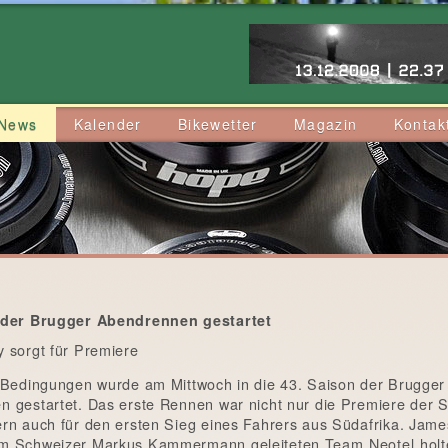
News
Kalender
Bikewetter
Magazin
Kontak
 der Brugger Abendrennen gestartet
 sorgt für Premiere
 Bedingungen wurde am Mittwoch in die 43. Saison der Brugger
 gestartet. Das erste Rennen war nicht nur die Premiere der 
rn auch für den ersten Sieg eines Fahrers aus Südafrika. Jame
 Schweizer Markus Kammermann geleiteten Team Neotel holt