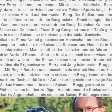
 war Perry nicht mehr zu nehmen. Mit seiner eindrücklichen Solo
, dass er in seiner Heimat zurecht als Zeitfahr-Spezialist gilt. H
er Italiener Viconti auf den zweiten Rang. Der Südkoreaner Ja
purtqualitäten mit dem dritten Rang belohnt. Damit belegten die
 Kammermann den ersten und dritten Rang. Nachdem Kammer
 Saison das Continental-Team Steg Computer aus der Taufe ge
 er in dieser Saison nun mit einem von der südafrikanischen
kations-Firma Neotel gesponserten Mannschaft an den Start. 
Computer nach nur einer Saison als Sponsor aus. Neotel ist in S
e internationale Mannschaft ist dort lizenziert und wir fahren
ch im Ausland Rennen. Aber es freut auch mich immer wieder, 
r hin und wieder in der Schweiz bemerkbar machen, freute sic
 über die Ergebnisse von Perry und Jang beim ersten Brugge
. Mit Roger Beuchat und Janusch Laule sind bei Neotel auch 
abei, die in den letzten Jahren sich auch in Brugg immer wiede
achten. Deshalb dürfte der Auftaktserfolg nicht der einzige Sta
Markus Kammermann in dieser Saison in Brugg gewesen sein. A
Einheimischen bei den künftigen Abendrennen die Konkurrenz
rker im Auge behalten, als sie es am Saison-Eröffnungsrennen 