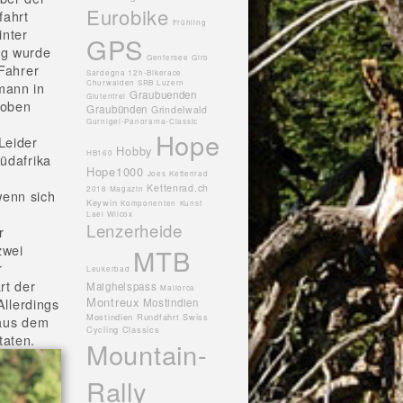
Eurobike
fahrt
Frühling
inter
GPS
ng wurde
Genfersee
Giro
 Fahrer
Sardegna 12h-Bikerace
Churwalden SRB Luzern
mann in
Graubuenden
Glutenfrei
hoben
Graubünden
Grindelwald
Gurnigel-Panorama-Classic
Hope
Leider
Hobby
HB160
üdafrika
Hope1000
Joes
Kettenrad
Kettenrad.ch
2018 Magazin
wenn sich
Keywin
Komponenten
Kunst
h
Lael Wilcox
Lenzerheide
r
zwei
MTB
r
Leukerbad
rt der
Maighelspass
Mallorca
Montreux
llerdings
Mostindien
Mostindien Rundfahrt Swiss
 aus dem
Cycling Classics
taten.
Mountain-
Rally