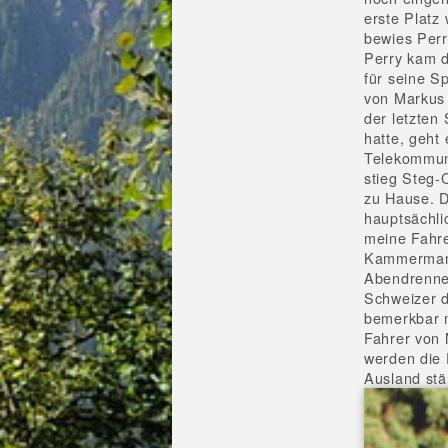
erste Platz
bewies Perry
Perry kam d
für seine S
von Markus
der letzten
hatte, geht
Telekommuni
stieg Steg-
zu Hause. Di
hauptsächli
meine Fahre
Kammermann
Abendrennen
Schweizer d
bemerkbar m
Fahrer von 
werden die 
Ausland stä