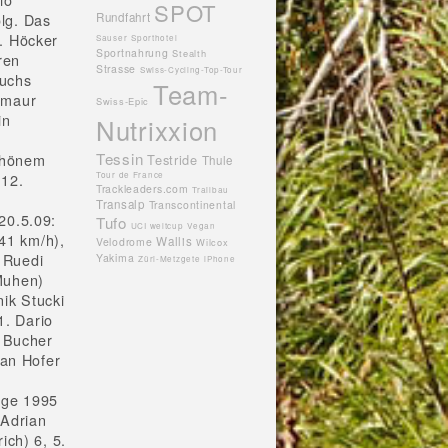
SPOT
Rundfahrt
lg. Das
. Höcker
Sauser
Sporthotel
Sportnahrung
Stealth
ren
Strasse
Swiss-Cycling-Top-Tour
wuchs
Team-
nmaur
Swiss-Epic
in
Nutrixxion
Tessin
schönem
Testride
Thule
Tour de France
 12.
Trackleaders.com
Trailbau
Transalp
Transcontinental
20.5.09:
Tufo
UCI weltcup
Vegan
441 km/h),
Wallis
Velodrome
Wilcox
. Ruedi
Yakima
Züri-Metzgete
iPhone
(Muhen)
nik Stucki
1. Dario
s Bucher
Jan Hofer
änge 1995
 Adrian
ich) 6, 5.