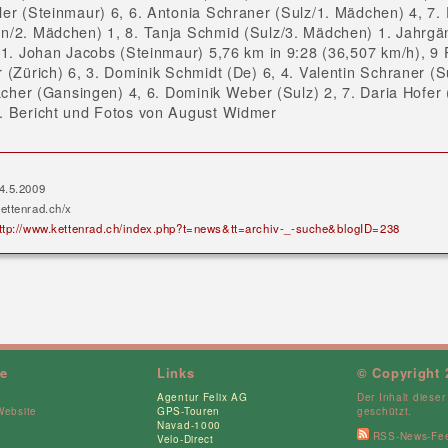
er (Steinmaur) 6, 6. Antonia Schraner (Sulz/1. Mädchen) 4, 7.
/2. Mädchen) 1, 8. Tanja Schmid (Sulz/3. Mädchen) 1. Jahrg
 1. Johan Jacobs (Steinmaur) 5,76 km in 9:28 (36,507 km/h), 9 
 (Zürich) 6, 3. Dominik Schmidt (De) 6, 4. Valentin Schraner (Su
acher (Gansingen) 4, 6. Dominik Weber (Sulz) 2, 7. Daria Hofer (S
. Bericht und Fotos von August Widmer
4.5.2009
ettenrad.ch/x
ttp://www.kettenrad.ch/index.php?t=news&tt=archiv-_-suche&blogID=238
ce
Links
© Copyright 
Agentur Felix AG
Der Inhalt dieser
Website
GPS-Touren
geschützt.
Navad-1000
RSS-News-Fe
Velo-Direct