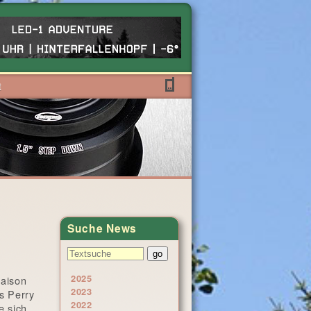
t
Suche News
2025
Saison
2023
s Perry
2022
e sich