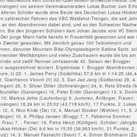
ansingen) vor seinem Vereinskameraden Lukas Bucher zum Erfo
älteren Schüler wurde eine Beute des Deutschen Lukas Höcker
on zahlreichen Fahrern des VBC Waldshut-Tiengen, die seit Jah
g an den Abendrennen dabei sind, und so den Schweizer Nach
ern. Bei den jüngeren Schülern kam Johan Jacobs vom VC Stei
 Der junge Mann hatte bereits in Frauenfeld gewonnen und war 
 Zweiter geworden. Mit ziemlich genau 100 Teilnehmern und
nnen, darunter Mountain-Bike-Olympiasiegerin Sabine Spitz, 
nnenden Wettkämpfen und vielen Zuschauern wurde die bis am
ernde und zwölf Rennen umfassende 43. Saison der Brugger
 ausgezeichnet lanciert. Ergebnisse 1. Brugger Abendrennen 
eure, U-23: 1. James Perry (Südafrika) 57,6 km in 1:14:25 (46,
2. Gianfranco Viconti (It) 32, 3. San Jae Jang (Südkorea) 29, 4
pingen) 25, 5. Silvan Dillier (Schneisingen) 24, 6. Reto Streda 
 Boutellier (Gansingen) 16, Peter Erdin (Gansingen) 13, 9. Domi
, 10. Markus Jehle (Laufenburg) 9. Junioren, Anfänger, Frauen: 
nsingen) 18,24 km in 25:02 (43,718 km/h), 17 Punkte, 2. Luka
 12, 3. Nico Knab (De) 12, 4. Manuel Stocker (Wohlen) 11, 5. 
fänger) 10, 6. Philipp Jansen (Brugg) 7, 7. Fabienne Sommer
 Frau) 7, - Ferner: 16. Petra Henzi (Küttigen). Schüler: Jahrg
Lukas Höcker (De) 9,6 km in 15:35 (36,963 km/h), 21 Punkte, 2.
ulz) 14, 3. Manuel Fasnacht (Seon) 7, 4. Simon Brühlmann (Zür