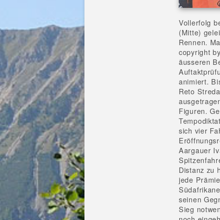
Vollerfolg
(Mitte) gel
Rennen. Man
copyright b
äusseren B
Auftaktprüf
animiert. B
Reto Streda
ausgetrage
Figuren. Ge
Tempodiktat
sich vier F
Eröffnungsr
Aargauer Iv
Spitzenfahr
Distanz zu 
jede Prämie
Südafrikane
seinen Gegn
Sieg notwe
noch eingeh