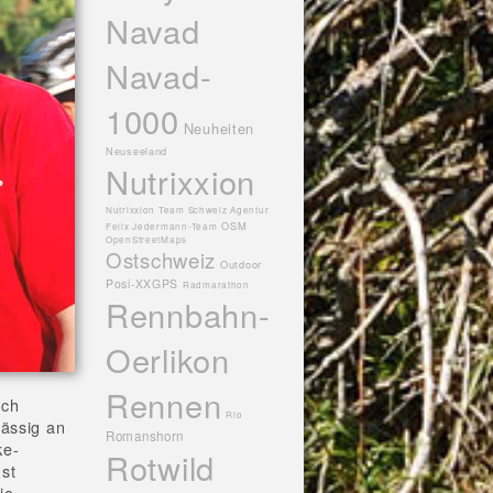
Navad
Navad-
1000
Neuheiten
Neuseeland
Nutrixxion
Nutrixxion Team Schweiz Agentur
OSM
Felix Jedermann-Team
OpenStreetMaps
Ostschweiz
Outdoor
Posi-XXGPS
Radmarathon
Rennbahn-
Oerlikon
Rennen
ich
Rio
mässig an
Romanshorn
ke-
Rotwild
st
io