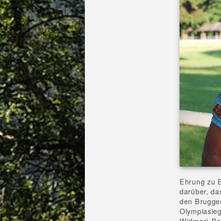
Ehrung zu B
darüber, da
den Brugger
Olympiasieg
Widmer) Be