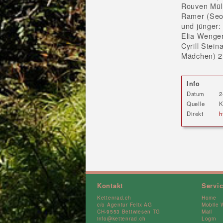
Rouven Müll
Ramer (Seon
und jünger:
Elia Wenger
Cyrill Stein
Mädchen) 2
Info
Datum
2
Quelle
K
Direkt
h
Kontakt
Servi
Kettenrad.ch
Home
c/o Agentur Felix AG
Mobile 
CH-9553 Bettwiesen TG
Mail
info@kettenrad.ch
Login