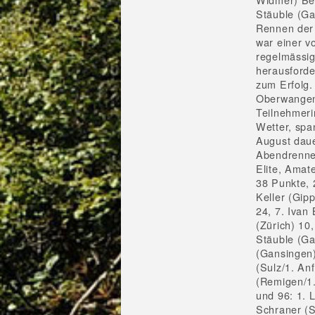
Stäuble (G
Rennen der 
war einer v
regelmässi
herausford
zum Erfolg.
Oberwangen
Teilnehmeri
Wetter, spa
August dau
Abendrennen
Elite, Amat
38 Punkte, 
Keller (Gip
24, 7. Ivan
(Zürich) 10
Stäuble (Ga
(Gansingen)
(Sulz/1. An
(Remigen/1.
und 96: 1. 
Schraner (S