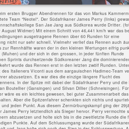
 beim ersten Brugger Abendrennen für das von Markus Kammer
eitete Team "Neotel". Der Südafrikaner James Perry (links) gew
nschaftskollege San Jae Jang aus Südkorea wurde Dritter. (fo
y August Widmer) Mit einem Schnitt von 46,441 km/h war das be
edingungen ausgetragene Rennen über 60 Runden für eine
ung nicht nur sehr schnell. Vielmehr verlief das Rennen auch äu
is zur Rennhälfte waren der in den kleinen Wertungen eifrig pun
 (Muhen) und der sich in den grossen, in jeder fünften Runde
nen Sprints durchsetzende Südkoreaner Jang die dominierende
kehrt wurde das Rennen erst in den letzten zwölf Runden. Unt
 des Italieners Viconti aus dem aargauischen Hadimec-Team v
ahrer abzusetzen. Es war dies die einzige längere Flucht des
ennens. In der Spitze mit dabei der Südafrikaner Perry und die
an Boutellier (Gansingen) und Silvan Dillier (Schneisingen). Für
er wäre es ein leichtes gewesen, bei guter Zusammenarbeit das
halten. Aber die Spitzenfahrer schenkten sich nichts und spurte
 und jeden Punkt. Aus diesem Zermürbungskampf ging der 29jä
r James Perry letztendlich als Sieger hervor. Perry vermochte 
ern abzusetzen und holte sich bis in die zweitletzte Runde die 
ndigen Punkte. Auf dem Schlussumgang wurde der Südafrikane
olt und Jang holte sich noch den Sieg in der Schlusswertung. A