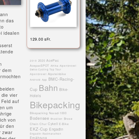
mann
ann das
to
i idealen
129.00 sFr.
sserst
ktende
AcePac
2020
2019
n
AcepacSPOT
Afrika
Alpenbrevet
er dem
Swiss Cycling Top Tour
Alpsteinbike
Alpenbrevet
ermochten
BMC-Racing-
Android
App
Bahn
 beiden
Cup
Bike-
 die vier
Hotels
 Feld auf
Bikepacking
ten um
hrige
Bikepacking Navad-1000
Bodensee
Brose
sich von
Brasilien
Cykell
Chain
Chur
E-Bike
für den
EKZ-Cup
Engadin
r zwar
Engadin-Radmarathon
ber der
Ernährung