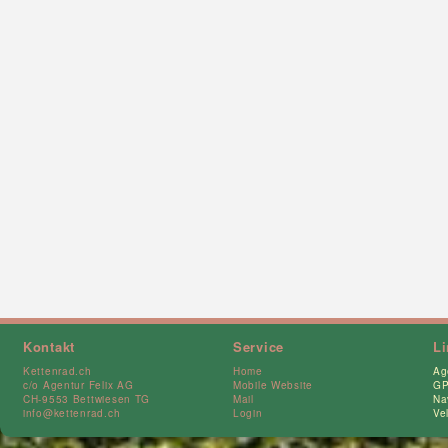
Kontakt
Service
L
Kettenrad.ch
Home
Ag
c/o Agentur Felix AG
Mobile Website
GP
CH-9553 Bettwiesen TG
Mail
Na
info@kettenrad.ch
Login
Ve