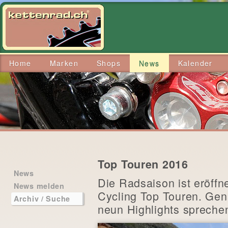
Home
Marken
Shops
News
Kalender
Top Touren 2016
News
Die Radsaison ist eröffne
News melden
Cycling Top Touren. Ge
Archiv / Suche
neun Highlights spreche