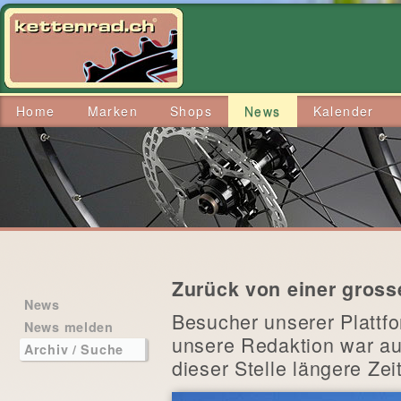
Home
Marken
Shops
News
Kalender
Zurück von einer gross
News
Besucher unserer Plattfo
News melden
unsere Redaktion war au
Archiv / Suche
dieser Stelle längere Z