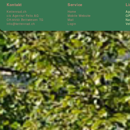
Kontakt
Service
L
Kettenrad.ch
Home
Ag
c/o Agentur Felix AG
Mobile Website
GP
CH-9553 Bettwiesen TG
Mail
Na
info@kettenrad.ch
Login
Ve