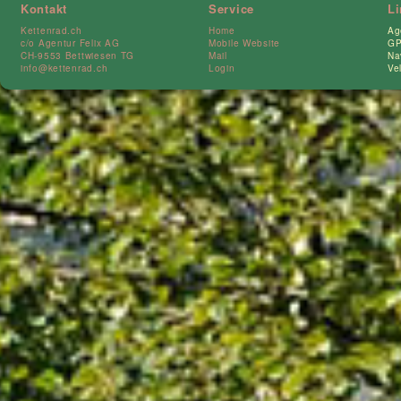
Kontakt
Service
L
Kettenrad.ch
Home
Ag
c/o Agentur Felix AG
Mobile Website
GP
CH-9553 Bettwiesen TG
Mail
Na
info@kettenrad.ch
Login
Ve