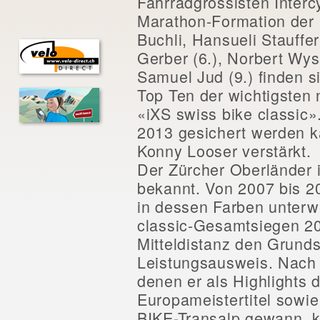
Fahrradgrossisten Intercy
Marathon-Formation der 
Buchli, Hansueli Stauffer 
Gerber (6.), Norbert Wyss
Samuel Jud (9.) finden s
Top Ten der wichtigsten
«iXS swiss bike classic»
2013 gesichert werden k
Konny Looser verstärkt.
Der Zürcher Oberländer 
bekannt. Von 2007 bis 2
in dessen Farben unterwe
classic-Gesamtsiegen 20
Mitteldistanz den Grund
Leistungsausweis. Nach 
denen er als Highlights
Europameistertitel sowi
BIKE-Transalp gewann, k