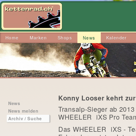
Home
Marken
Shops
News
Kalender
Konny Looser kehrt zu
News
Transalp-Sieger ab 2013
News melden
WHEELER  iXS Pro Tea
Archiv / Suche
Das WHEELER  iXS - Te