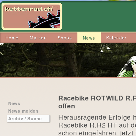
Home
Marken
Shops
News
Kalender
Racebike ROTWILD R.R
News
offen
News melden
Herausragende Erfolge 
Archiv / Suche
Racebike R.R2 HT auf de
schon eingefahren, jetzt