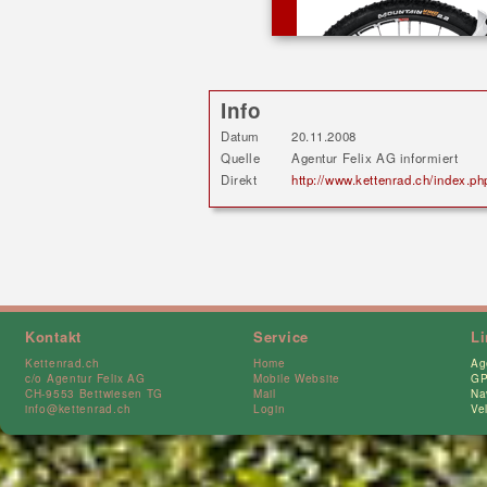
Info
Datum
20.11.2008
Quelle
Agentur Felix AG informiert
Direkt
http://www.kettenrad.ch/index.
Kontakt
Service
L
Kettenrad.ch
Home
Ag
c/o Agentur Felix AG
Mobile Website
GP
CH-9553 Bettwiesen TG
Mail
Na
info@kettenrad.ch
Login
Ve