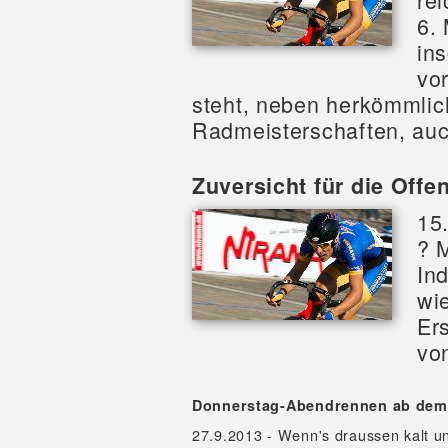
6.
in
vo
steht, neben herkömmli
Radmeisterschaften, auc
Zuversicht für die Off
15
? M
In
wi
Ers
vo
Donnerstag-Abendrennen ab dem 
27.9.2013 - Wenn's draussen kalt un