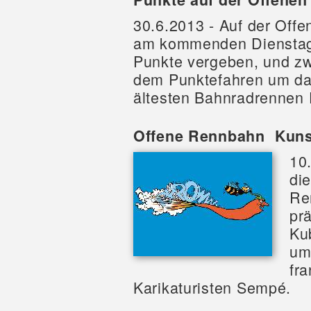
30.6.2013 - Auf der Off
am kommenden Dienstag, 
Punkte vergeben, und z
dem Punktefahren um da
ältesten Bahnradrennen 
Offene Rennbahn  Kun
10.
di
Re
prä
Ku
um
fr
Karikaturisten Sempé. 