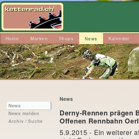
Home
Marken
Shops
News
Kalender
News
News
Derny-Rennen prägen B
News melden
Offenen Rennbahn Oerl
Archiv / Suche
5.9.2015 - Ein weiterer 