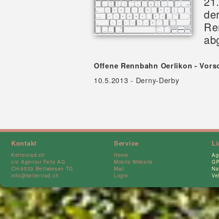
21
de
Re
ab
Offene Rennbahn Oerlikon - Vors
10.5.2013 - Derny-Derby
Kontakt
Service
L
Kettenrad.ch
Home
Ag
c/o Agentur Felix AG
Mobile Website
GP
CH-9553 Bettwiesen TG
Mail
Na
info@kettenrad.ch
Login
Ve