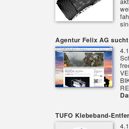
ak
we
fah
si
Agentur Felix AG such
4.1
Sc
fr
VE
BI
RE
Da
TUFO Klebeband-Entferne
4.