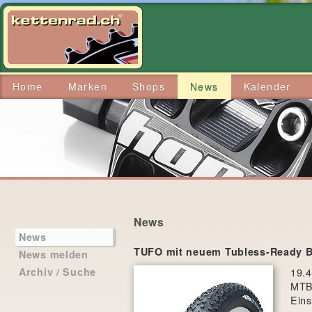
Home
Marken
Shops
News
Kalender
News
News
TUFO mit neuem Tubless-Ready B
News melden
19.
Archiv / Suche
MTB 
Eins