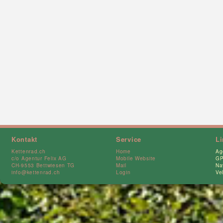
Kontakt
Service
L
Kettenrad.ch
Home
Ag
c/o Agentur Felix AG
Mobile Website
GP
CH-9553 Bettwiesen TG
Mail
Na
info@kettenrad.ch
Login
Ve