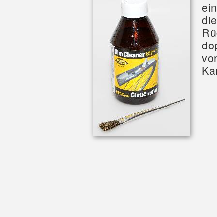
ei
di
Rü
do
vo
Ka