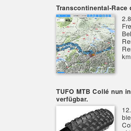
Transcontinental-Race 
2.
Fr
Be
Re
Re
km
TUFO MTB Collé nun in 
verfügbar.
12.
bi
Col