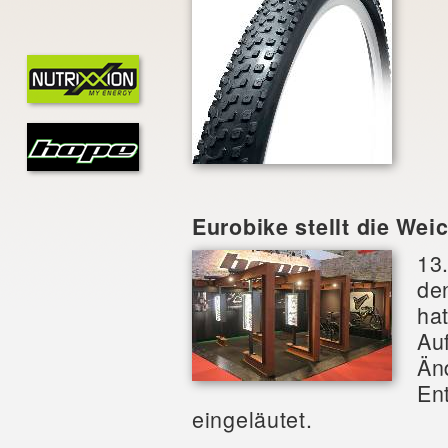
Eurobike stellt die Wei
13
de
hat
Au
Än
En
eingeläutet.