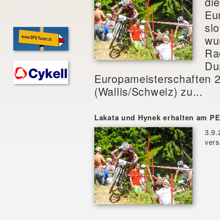
di
Eu
sl
wu
Ra
Du
Europameisterschaften 
(Wallis/Schweiz) zu...
Lakata und Hynek erhalten am P
3.9.
vers