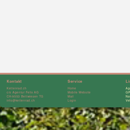
Kontakt
Service
L
Kettenrad.ch
Home
Ag
c/o Agentur Felix AG
Mobile Website
GP
CH-9553 Bettwiesen TG
Mail
Na
info@kettenrad.ch
Login
Ve