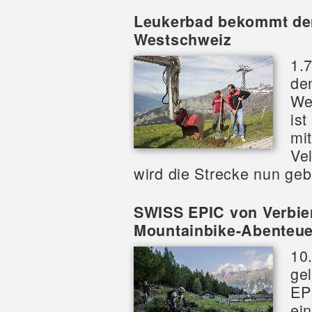
Leukerbad bekommt den 
Westschweiz
1.
den
We
is
mi
Ve
wird die Strecke nun geb
SWISS EPIC von Verbier
Mountainbike-Abenteue
10
ge
EP
ei