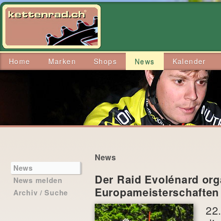
Home
Marken
Shops
News
Kalender
News
News
Der Raid Evolénard orga
News melden
Europameisterschaften
Archiv / Suche
22