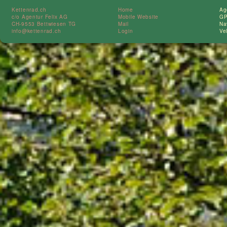
Kettenrad.ch
Home
Ag
c/o Agentur Felix AG
Mobile Website
GP
CH-9553 Bettwiesen TG
Mail
Na
info@kettenrad.ch
Login
Ve