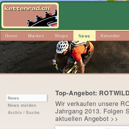
Home
Marken
Shops
News
Kalender
Top-Angebot: ROTWILD
News
Wir verkaufen unsere RO
News melden
Jahrgang 2013. Folgen 
Archiv / Suche
aktuellen Angebot >>