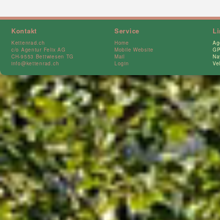
Kontakt
Service
L
Kettenrad.ch
Home
Ag
c/o Agentur Felix AG
Mobile Website
GP
CH-9553 Bettwiesen TG
Mail
Na
info@kettenrad.ch
Login
Ve