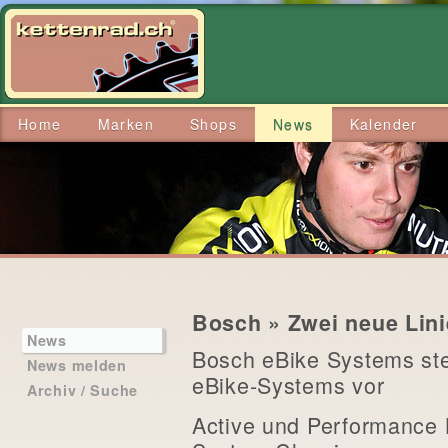
Home
Marken
Shops
News
Kalender
Bosch » Zwei neue Lini
News
Bosch eBike Systems ste
News melden
eBike-Systems vor
Archiv / Suche
Active und Performance 