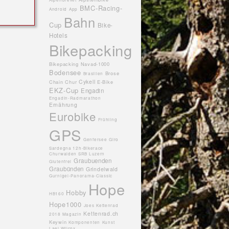
BMC-Racing-
Android
App
Bahn
Cup
Bike-
Hotels
Bikepacking
Bikepacking Navad-1000
Bodensee
Brose
Brasilien
Cykell
Chain
Chur
E-Bike
EKZ-Cup
Engadin
Engadin-Radmarathon
Ernährung
Eurobike
Frühling
GPS
Genfersee
Giro
Sardegna 12h-Bikerace
Churwalden SRB Luzern
Graubuenden
Glutenfrei
Graubünden
Grindelwald
Gurnigel-Panorama-Classic
Hope
Hobby
HB160
Hope1000
Joes
Kettenrad
Kettenrad.ch
2018 Magazin
Keywin
Komponenten
Kunst
Lael Wilcox