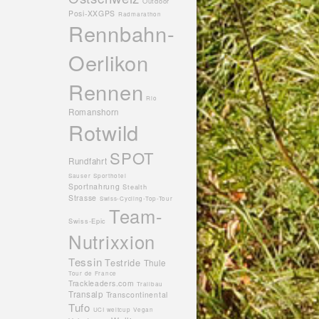
Outdoor
Posi-XXGPS
Radmarathon
Rennbahn-
Oerlikon
Rennen
Rio
Romanshorn
Rotwild
SPOT
Rundfahrt
Sauser
Sporthotel
Sportnahrung
Stealth
Strasse
Swiss-Cycling-Top-Tour
Team-
Swiss-Epic
Nutrixxion
Tessin
Testride
Thule
Tour de France
Trackleaders.com
Trailbau
Transalp
Transcontinental
Tufo
UCI weltcup
Vegan