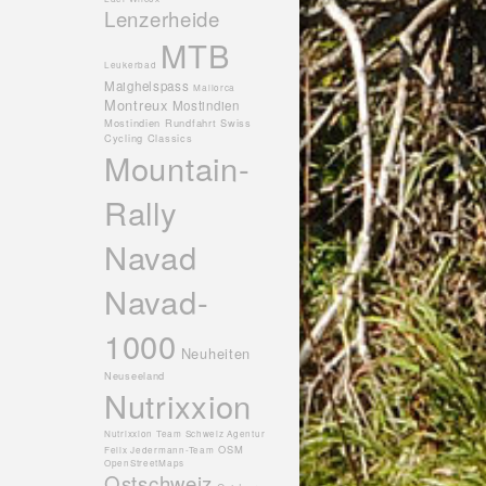
Lenzerheide
MTB
Leukerbad
Maighelspass
Mallorca
Montreux
Mostindien
Mostindien Rundfahrt Swiss
Cycling Classics
Mountain-
Rally
Navad
Navad-
1000
Neuheiten
Neuseeland
Nutrixxion
Nutrixxion Team Schweiz Agentur
OSM
Felix Jedermann-Team
OpenStreetMaps
Ostschweiz