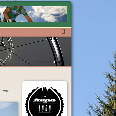
t
13 von