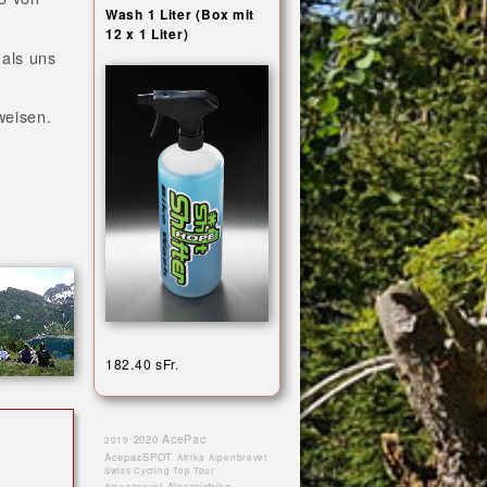
Wash 1 Liter (Box mit
12 x 1 Liter)
 als uns
weisen.
182.40 sFr.
AcePac
2020
2019
AcepacSPOT
Afrika
Alpenbrevet
Swiss Cycling Top Tour
Alpsteinbike
Alpenbrevet