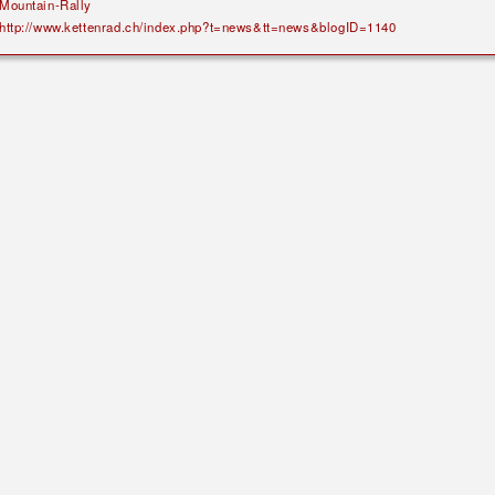
Mountain-Rally
http://www.kettenrad.ch/index.php?t=news&tt=news&blogID=1140