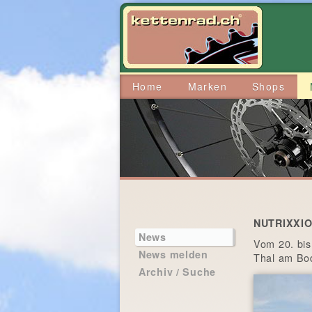
Home
Marken
Shops
NUTRIXXION
News
Vom 20. bis
News melden
Thal am Bo
Archiv / Suche