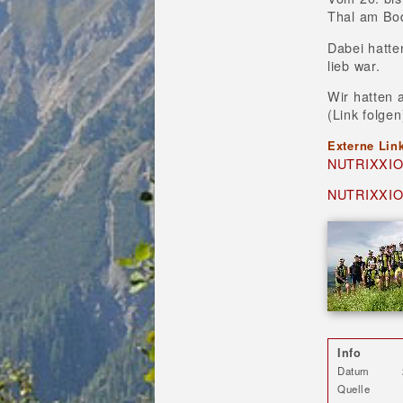
Thal am Bo
Dabei hatte
lieb war.
Wir hatten 
(Link folgen
Externe Lin
NUTRIXXION
NUTRIXXION
Info
Datum
Quelle