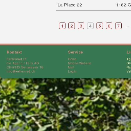
La Place 22
1182 G
...
1
2
3
4
5
6
7
Kontakt
Service
L
Kettenrad.ch
Home
Ag
c/o Agentur Felix AG
Mobile Website
GP
CH-9553 Bettwiesen TG
Mail
Na
info@kettenrad.ch
Login
Ve