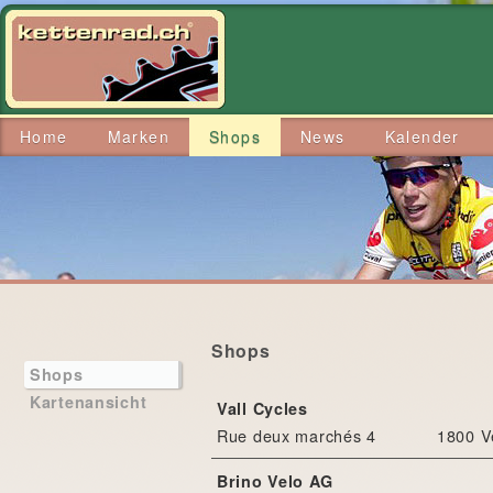
Home
Marken
Shops
News
Kalender
Shops
Shops
Kartenansicht
Vall Cycles
Rue deux marchés 4
1800 V
Brino Velo AG