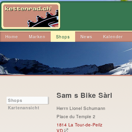
Home
Marken
Shops
News
Kalender
Sam s Bike Sàrl
Shops
Kartenansicht
Herrn Lionel Schumann
Place du Temple 2
1814 La Tour-de-Peilz
VD