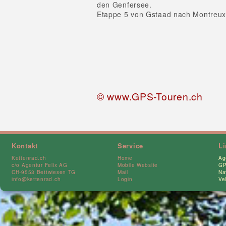
den Genfersee.
Etappe 5 von Gstaad nach Montreu
© www.GPS-Touren.ch
Kontakt
Service
L
Kettenrad.ch
Home
Ag
c/o Agentur Felix AG
Mobile Website
GP
CH-9553 Bettwiesen TG
Mail
Na
info@kettenrad.ch
Login
Ve