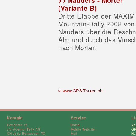
>> Nauders - Morter
(Variante B)
Dritte Etappe der MAXIM
Mountain-Rally 2008 von
Nauders über die Reschn
Alm und durch das Vins
nach Morter.
© www.GPS-Touren.ch
Kontakt
Service
L
Kettenrad.ch
Home
Ag
c/o Agentur Felix AG
Mobile Website
GP
CH-9553 Bettwiesen TG
Mail
Na