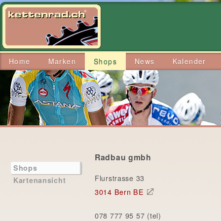
Home
Marken
Shops
News
Kalender
Radbau gmbh
Shops
Flurstrasse 33
Kartenansicht
3014 Bern BE
078 777 95 57 (tel)