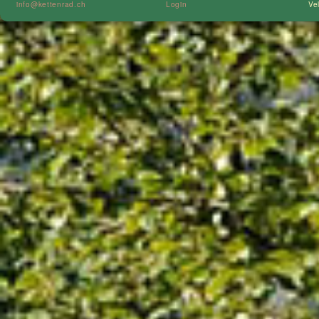
info@kettenrad.ch
Login
Ve