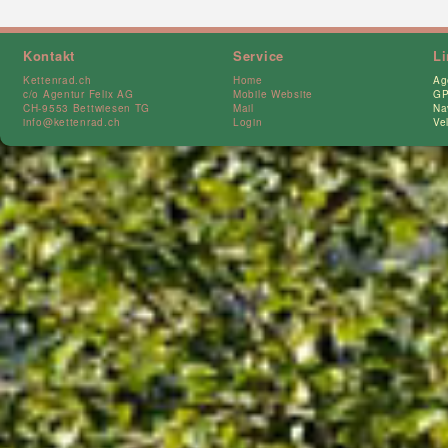
Kontakt
Service
L
Kettenrad.ch
Home
Ag
c/o Agentur Felix AG
Mobile Website
GP
CH-9553 Bettwiesen TG
Mail
Na
info@kettenrad.ch
Login
Ve