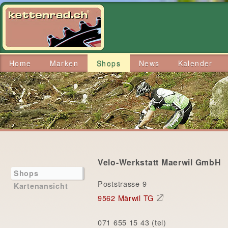
Home
Marken
Shops
News
Kalender
Velo-Werkstatt Maerwil GmbH
Shops
Poststrasse 9
Kartenansicht
9562 Märwil TG
071 655 15 43 (tel)