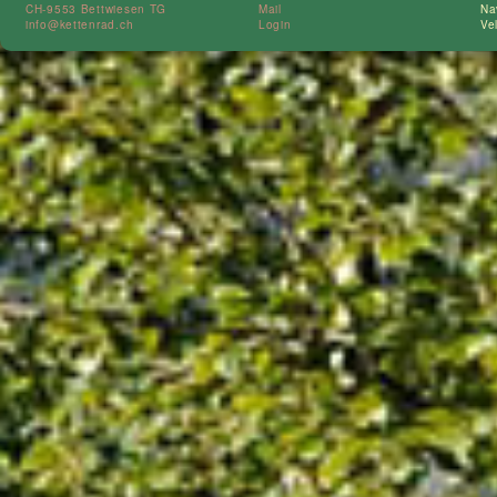
CH-9553 Bettwiesen TG
Mail
Na
info@kettenrad.ch
Login
Ve