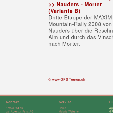
>> Nauders - Morter
(Variante B)
Dritte Etappe der MAXIM
Mountain-Rally 2008 von
Nauders über die Reschn
Alm und durch das Vins
nach Morter.
© www.GPS-Touren.ch
Kontakt
Service
L
Kettenrad.ch
Home
Ag
c/o Agentur Felix AG
Mobile Website
GP