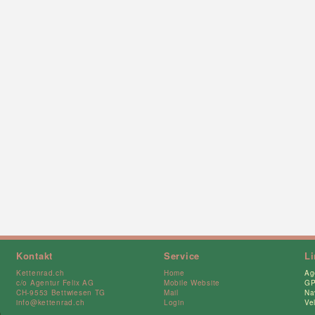
Kontakt
Service
L
Kettenrad.ch
Home
Ag
c/o Agentur Felix AG
Mobile Website
GP
CH-9553 Bettwiesen TG
Mail
Na
info@kettenrad.ch
Login
Ve